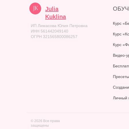
ОБУЧ
Julia
Kuklina
Курс «Б
ИП Лимасова Юлия Петровна
ИНН 561442049140
Курс «К
ОГРН 321565800086257
Курс «Ф
Видео-у
Бесплат
Пресеты
Создани
Личный 
© 2026 Все права
защищены