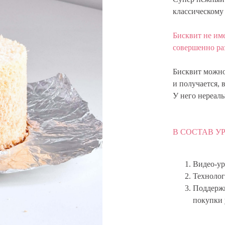
классическому 
Бисквит не им
совершенно ра
Бисквит можно
и получается, 
У него нереал
В СОСТАВ У
Видео-ур
Технолог
Поддержк
покупки 