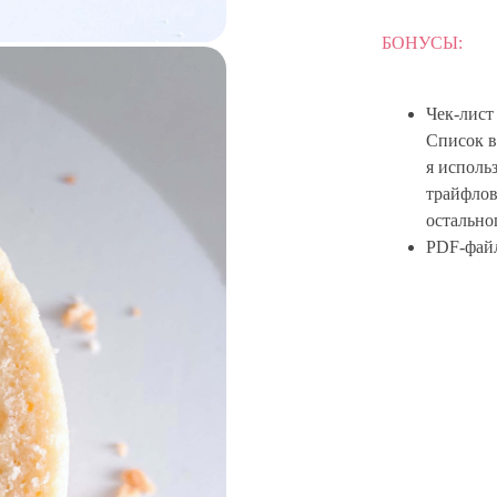
БОНУСЫ:
Чек-лист
Список в
я исполь
трайфлов
остально
PDF-файл