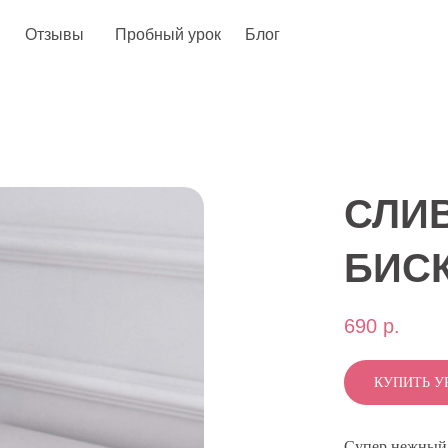
Отзывы
Пробный урок
Блог
СЛИ
БИС
690
р.
КУПИТЬ У
Супер нежный 