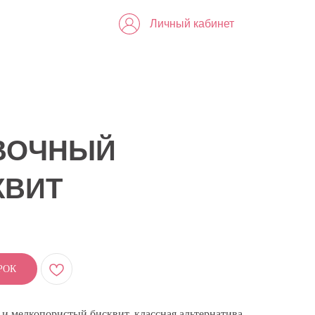
Личный кабинет
ВОЧНЫЙ
КВИТ
РОК
и мелкопористый бисквит, классная альтернатива