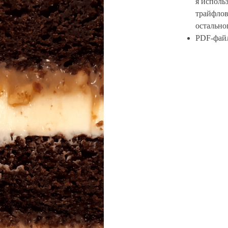
я исполь
трайфлов
остально
PDF-файл