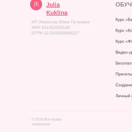
ОБУЧ
Julia
Kuklina
Курс «Б
ИП Лимасова Юлия Петровна
ИНН 561442049140
Курс «К
ОГРН 321565800086257
Курс «Ф
Видео-у
Бесплат
Пресеты
Создани
Личный 
© 2026 Все права
защищены