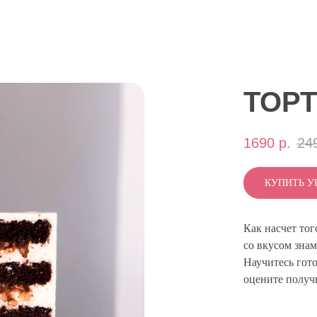
ТОРТ
1690
р.
24
КУПИТЬ У
Как насчет тог
со вкусом зна
Научитесь гот
оцените получ