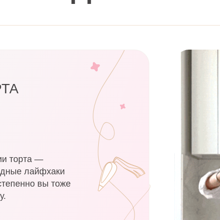
РТА
ии торта —
видные лайфхаки
степенно вы тоже
у.